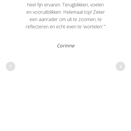
heel fijn ervaren. Terugblikken, voelen
pre
en vooruitblikken. Helemaal top! Zeker
voo
een aanrader om uit te zoomen, te
e
reflecteren en echt even te 'wortelen'."
Corinne