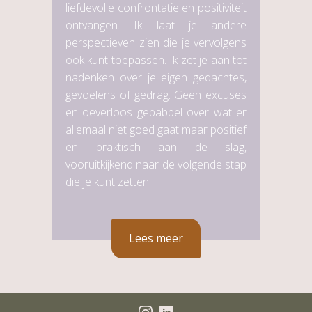
liefdevolle confrontatie en positiviteit
ontvangen. Ik laat je andere
perspectieven zien die je vervolgens
ook kunt toepassen. Ik zet je aan tot
nadenken over je eigen gedachtes,
gevoelens of gedrag. Geen excuses
en oeverloos gebabbel over wat er
allemaal niet goed gaat maar positief
en praktisch aan de slag,
vooruitkijkend naar de volgende stap
die je kunt zetten.
Lees meer