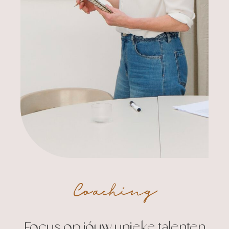
Coaching
Focus op jóuw unieke talenten