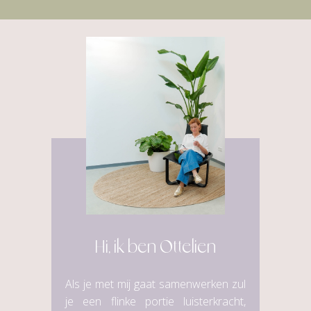
Hi, ik ben Ottelien
Als je met mij gaat samenwerken zul
je een flinke portie luisterkracht,