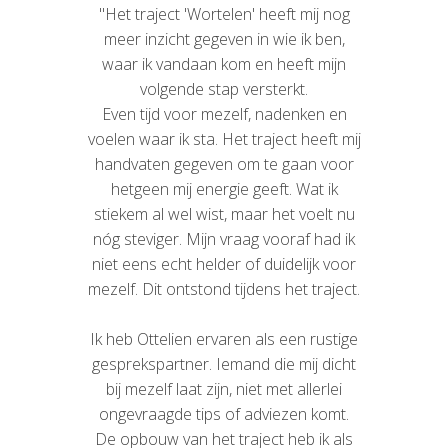
"Het traject 'Wortelen' heeft mij nog
"W
meer inzicht gegeven in wie ik ben,
waar ik vandaan kom en heeft mijn
volgende stap versterkt.
i
Even tijd voor mezelf, nadenken en
oe
voelen waar ik sta. Het traject heeft mij
Ik 
handvaten gegeven om te gaan voor
geno
hetgeen mij energie geeft
. Wat ik
b
stiekem al wel wist, maar het voelt nu
(zow
nóg steviger.
Mijn vraag vooraf had ik
pu
niet eens echt helder of duidelijk voor
leuk
mezelf. Dit ontstond tijdens het traject.
p
Doo
Ik heb Ottelien ervaren als een rustige
g
gesprekspartner. Iemand die mij dicht
k
bij mezelf laat zijn, niet met allerlei
pra
ongevraagde tips of adviezen komt.
De opbouw van het traject heb ik als
Ik 